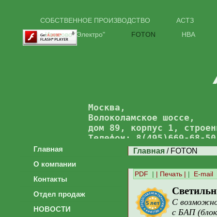
СОБСТВЕННОЕ ПРОИЗВОДСТВО
АСТЗ
Иваново "Электро"
FOTON
НВА
Москва,
Волоколамское шоссе,
дом 89, корпус 1, строен
Телефон: 8(495)669-68-50
Главная
Главная
/ FOTON
О компании
PDF
|
| Печать |
|
E-mail
Контакты
Светиль
Отдел продаж
С возможно
НОВОСТИ
с БАП (блок