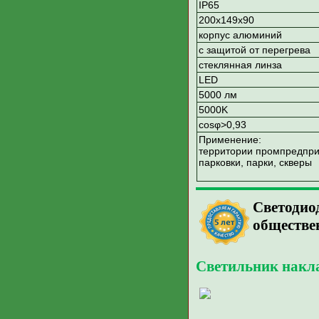
IP65
200х149х90
корпус алюминий
с защитой от перегрева
стеклянная линза
LED
5000 лм
5000K
cosφ>0,93
Применение:
территории промпредпри
парковки, парки, скверы
Светодио
обществе
Светильник накл