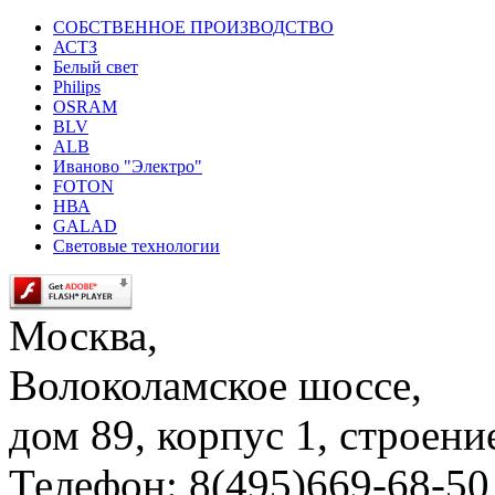
СОБСТВЕННОЕ ПРОИЗВОДСТВО
АСТЗ
Белый свет
Philips
OSRAM
BLV
ALB
Иваново "Электро"
FOTON
НВА
GALAD
Световые технологии
Москва,
Волоколамское шоссе,
дом 89, корпус 1, строени
Телефон: 8(495)669-68-50